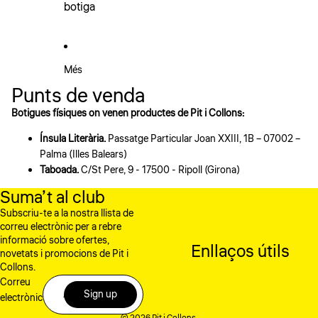
botiga
Més
Punts de venda
Botigues físiques on venen productes de Pit i Collons:
Ínsula Literària.
Passatge Particular Joan XXIII, 1B – 07002 –
Palma (Illes Balears)
Taboada.
C/St Pere, 9 - 17500 - Ripoll (Girona)
Suma’t al club
Subscriu-te a la nostra llista de
correu electrònic per a rebre
informació sobre ofertes,
Enllaços útils
novetats i promocions de Pit i
Collons.
Correu
Sign up
electrònic