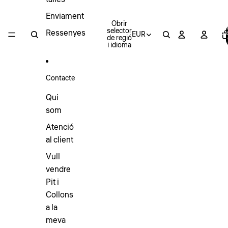
Enviament
Obrir
T
selector
Ressenyes
EUR
d’a
de regió
cis
i idioma
Contacte
Qui
som
Atenció
al client
Vull
vendre
Pit i
Collons
a la
meva