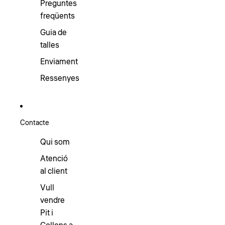
Preguntes
freqüents
Guia de
talles
Enviament
Ressenyes
Contacte
Qui som
Atenció
al client
Vull
vendre
Pit i