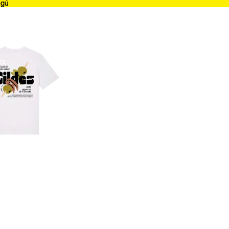
ngú
ngú
ts