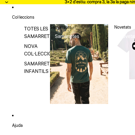
Anar al contingut
3×2 d'estiu: compra 3, la 3a la paga ni
3×2 d'estiu: compra 3, la 3a la paga ni
Col·leccions
Samarretes
Novetats
TOTES LES
SAMARRETES
Samarretes
Noveta
NOVA
COL·LECCIÓ
SAMARRETES
INFANTILS
Ajuda