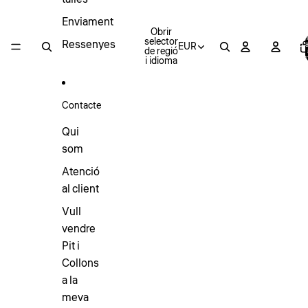
Enviament
Obrir
T
selector
Ressenyes
EUR
d’a
de regió
cis
i idioma
Contacte
Qui
som
Atenció
al client
Vull
vendre
Pit i
Collons
a la
meva