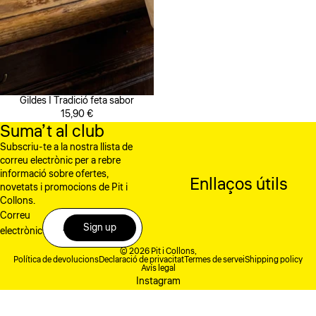
Gildes | Tradició feta sabor
15,90 €
Suma’t al club
Subscriu-te a la nostra llista de
correu electrònic per a rebre
informació sobre ofertes,
Enllaços útils
novetats i promocions de Pit i
Collons.
Correu
Sign up
electrònic
© 2026
Pit i Collons
,
Política de devolucions
Declaració de privacitat
Termes de servei
Shipping policy
Avís legal
Instagram