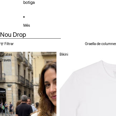
botiga
Més
Nou Drop
Anar directament a la llista de resultats
Filtrar
Graella de columne
Patates
Bikini
Braves